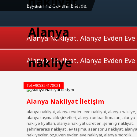
Eşyalarınız Güvenli Ellerde.
Alanya Nakliyat, Alanya Evden Eve
Alanya Nakliyat, Alanya Evden Eve
Tel:+905324178021
Alanya Nakliyat İletişim
alanya nakliyat, alanya evden eve nakliyat, alanya nakliye,
alanya taşımacılık şirketleri, alanya ambar firmaları, alanya
nakliye fiyatları, alanya nakliyat ücretleri, şehir içi nakliyat,
şehirlerarası nakliyat , ev taşıma, asansörlü nakliyat, alany
nakliyeciler, özgüven evden eve nakliyat, alanya hidrolik