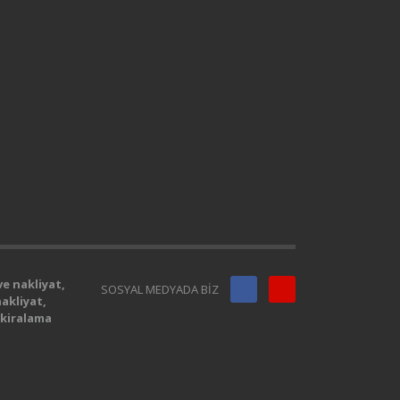
ve nakliyat,
SOSYAL MEDYADA BİZ
nakliyat,
 kiralama