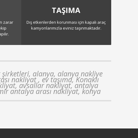
TAŞIMA
n zarar
Dış etkenlerden korunması için kapalı araç
ekip
kamyonlarımızla eviniz taşınmaktadır.
ılır.
şirketleri, alanya, alanya nakliye
rası nakliyat , ev taşıma, Konaklı
liyat, avsallar nakliyat, antalya
mir antalya arası nakliyat, konya