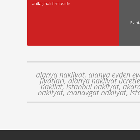
antlaşmalı firmasıdır
Evin
alanya nakliyat, alanya evden eve
fiyatları, alanya nakliyat ücretl
nakliat, istanbul nakliyat, akar
nakliyat, manavgat nakliyat, ist