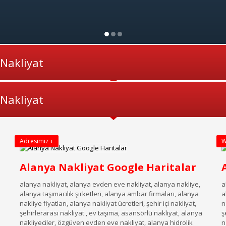
 Nakliyat
 Nakliyat
Adresimiz +
W
Alanya Nakliyat Google Haritalar
alanya nakliyat, alanya evden eve nakliyat, alanya nakliye,
a
alanya taşımacılık şirketleri, alanya ambar firmaları, alanya
a
nakliye fiyatları, alanya nakliyat ücretleri, şehir içi nakliyat,
n
a
şehirlerarası nakliyat , ev taşıma, asansörlü nakliyat, alanya
ş
nakliyeciler, özgüven evden eve nakliyat, alanya hidrolik
n