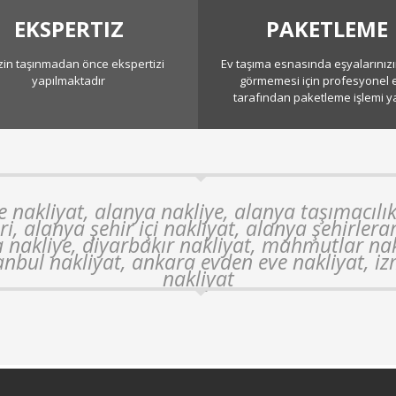
EKSPERTIZ
PAKETLEME
izin taşınmadan önce ekspertizi
Ev taşıma esnasında eşyalarınızı
yapılmaktadır
görmemesi için profesyonel 
tarafından paketleme işlemi yap
 nakliyat, alanya nakliye, alanya taşımacılık 
eri, alanya şehir içi nakliyat, alanya şehirlera
a nakliye, diyarbakır nakliyat, mahmutlar nak
anbul nakliyat, ankara evden eve nakliyat, iz
nakliyat