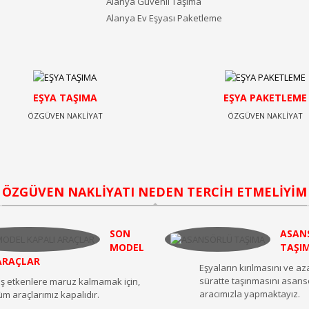
Alanya Güvenli Taşıma
Alanya Ev Eşyası Paketleme
EŞYA TAŞIMA
EŞYA PAKETLEME
ÖZGÜVEN NAKLİYAT
ÖZGÜVEN NAKLİYAT
ÖZGÜVEN NAKLİYATI NEDEN TERCİH ETMELİYİM
SON
ASAN
MODEL
TAŞI
ARAÇLAR
Eşyaların kırılmasını ve a
süratte taşınmasını asans
ış etkenlere maruz kalmamak için,
aracımızla yapmaktayız.
üm araçlarımız kapalıdır.