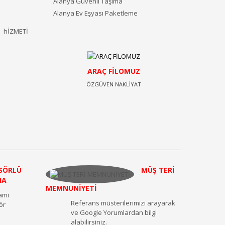
Alanya Güvenli Taşıma
Alanya Ev Eşyası Paketleme
ARAÇ FİLOMUZ
B
ÖZGÜVEN NAKLİYAT
SÖRLÜ
MÜŞ TERİ
MA
MEMNUNİYETİ
zami
Referans müsterilerimizi arayarak
ör
ve Google Yorumlardan bilgi
alabilirsiniz.