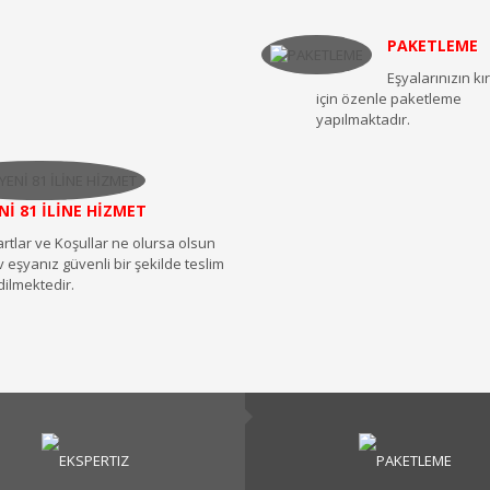
PAKETLEME
Eşyalarınızın k
için özenle paketleme
yapılmaktadır.
Nİ 81 İLİNE HİZMET
artlar ve Koşullar ne olursa olsun
v eşyanız güvenli bir şekilde teslim
dilmektedir.