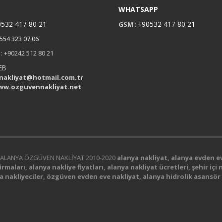
M
WHATSAPP
532 417 80 21
+90532 417 80 21
GSM
:
554 323 07 06
: +90242 512 80 21
EB
nakliyat@hotmail.com.tr
ww.ozguvennakliyat.net
ALANYA ÖZGÜVEN NAKLİYAT 2010-2020
alanya nakliyat, alanya evden e
rmaları, alanya nakliye fiyatları, alanya nakliyat ücretleri, şehir içi 
nya nakliyeciler, özgüven evden eve nakliyat, alanya hidrolik asansör