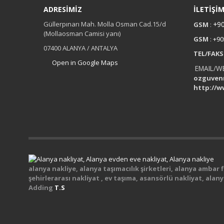
ADRESİMİZ
İLETİŞİ
Güllerpınarı Mah. Molla Osman Cad.15/d
+90
GSM
:
(Mollaosman Camisi yanı)
GSM
:
+90
07400 ALANYA / ANTALYA
TEL/FAKS
Open in Google Maps
EMAIL/W
ozguven
http://w
alanya nakliye, alanya taşımacılık şirketleri, alanya ambar fi
şehirlerarası nakliyat , ev taşıma, asansörlü nakliyat, ala
Adding
T.S