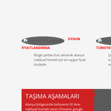
UYGUN
FİYATLANDIRMA
TÜRKİYE
Bölge şartları baz alınarak alanya
Ş
nakliyat hizmeti için en uygun fiyat
e
bizdedir.
e
TAŞIMA AŞAMALARI
Alanya bölgesinde türkiyenin 81 iline
nakliyat hizmeti veren firmanın google