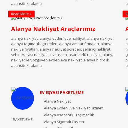
asansör kiralama
a
Read More +
R
Alanya Nakliyat Araçlarımız
alanya nakliyat, alanya evden eve nakliyat, alanya nakliye,
a
alanya taşımacılık şirketleri, alanya ambar firmaları, alanya
a
nakliye fiyatları, alanya nakliyat ücretleri, şehir içi nakliyat,
n
a
şehirlerarası nakliyat , ev taşıma, asansörlü nakliyat, alanya
ş
nakliyeciler, özgüven evden eve nakliyat, alanya hidrolik
n
asansör kiralama
a
EV EŞYASI PAKETLEME
Alanya Nakliyat
Alanya Evden Eve Nakliyat Hizmeti
Alanya Asansörlü Taşımacılık
Alanya Sigortalı Taşıma