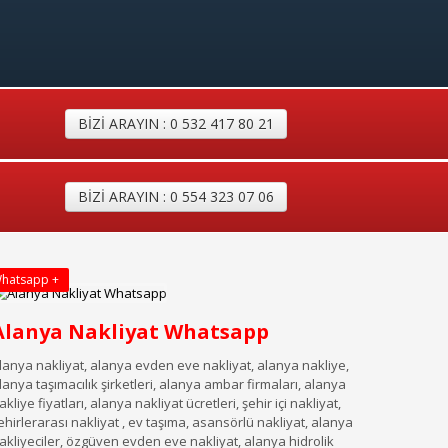
BİZİ ARAYIN : 0 532 417 80 21
BİZİ ARAYIN : 0 554 323 07 06
hatsapp +
Alanya Nakliyat Whatsapp
lanya nakliyat, alanya evden eve nakliyat, alanya nakliye,
lanya taşımacılık şirketleri, alanya ambar firmaları, alanya
akliye fiyatları, alanya nakliyat ücretleri, şehir içi nakliyat,
ehirlerarası nakliyat , ev taşıma, asansörlü nakliyat, alanya
akliyeciler, özgüven evden eve nakliyat, alanya hidrolik