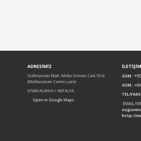
ADRESİMİZ
İLETİŞİ
Güllerpınarı Mah. Molla Osman Cad.15/d
+90
GSM
:
(Mollaosman Camisi yanı)
GSM
:
+90
07400 ALANYA / ANTALYA
TEL/FAKS
Open in Google Maps
EMAIL/W
ozguven
http://w