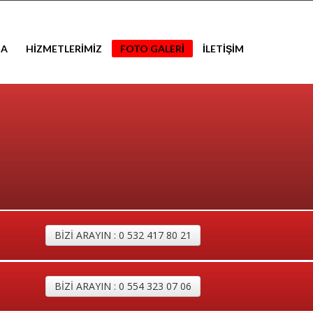
DA
HİZMETLERİMİZ
FOTO GALERİ
İLETİŞİM
BİZİ ARAYIN : 0 532 417 80 21
BİZİ ARAYIN : 0 554 323 07 06