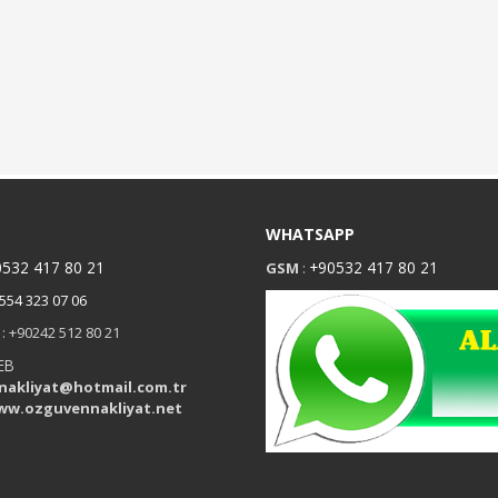
M
WHATSAPP
532 417 80 21
+90532 417 80 21
GSM
:
554 323 07 06
: +90242 512 80 21
EB
nakliyat@hotmail.com.tr
ww.ozguvennakliyat.net